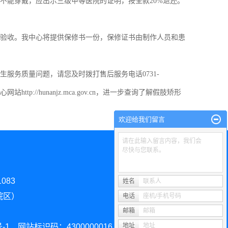
能穿戴，应出示三级甲等医院的证明，按全款20%退还。
验收。我中心将提供保修书一份，保修证书由制作人员和患
务质量问题，请您及时拨打售后服务电话0731-
/hunanjz.mca.gov.cn，
进一步查询了解假肢矫形
欢迎给我们留言
请在此输入留言内容，我们会
尽快与您联系。
083
姓名
联系人
院区）
电话
座机/手机号码
邮箱
邮箱
地址
地址
-1
网站标识码：4300000016