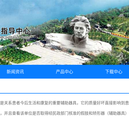
新闻资讯
产品中心
下载中心
中心要闻
假肢
文件下载
通知公告
矫形器
是关系患者今后生活和康复的重要辅助器具，它的质量好坏直接影响到患
党建工作
软性护具
，并且查看该单位是否取得经民政部门核准的假肢和矫形器（辅助器具）
康复辅具
康复治疗