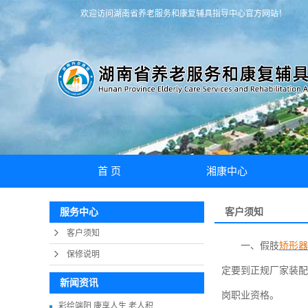
欢迎访问湖南省养老服务和康复辅具指导中心官方网站！
首 页
湘康中心
中心介绍
客户须知
服务中心
荣誉资质
客户须知
一、假肢
矫形器
中心环境
保修说明
定要到正规厂家装配
新闻资讯
岗职业资格。
彩绘端阳 康享人生 老人积...