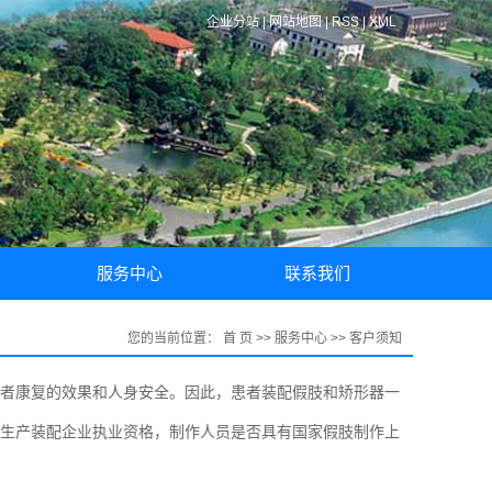
企业分站
|
网站地图
|
RSS
|
XML
服务中心
联系我们
客户须知
联系方式
您的当前位置：
首 页
>>
服务中心
>>
客户须知
保修说明
者康复的效果和人身安全。因此，患者装配假肢和矫形器一
生产装配企业执业资格，制作人员是否具有国家假肢制作上