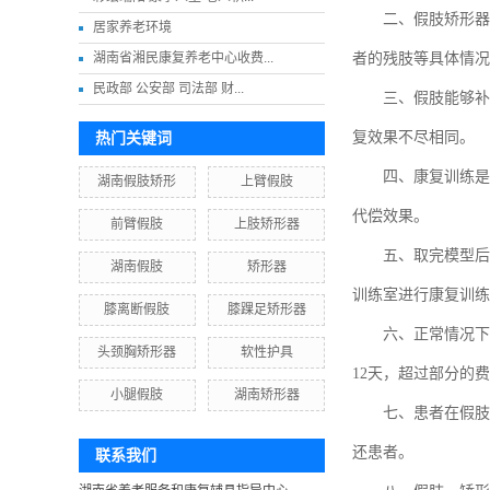
二、假肢矫形器不
居家养老环境
湖南省湘民康复养老中心收费...
者的残肢等具体情况
民政部 公安部 司法部 财...
三、假肢能够补偿
复效果不尽相同。
热门关键词
四、康复训练是装
湖南假肢矫形
上臂假肢
代偿效果。
前臂假肢
上肢矫形器
五、取完模型后，
湖南假肢
矫形器
训练室进行康复训练
膝离断假肢
膝踝足矫形器
六、正常情况下，大
头颈胸矫形器
软性护具
12天，超过部分的
小腿假肢
湖南矫形器
七、患者在假肢、
还患者。
联系我们