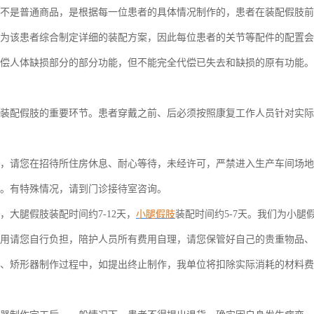
养老服务
是普通商品，是根据每一位患者的具体情况制作的，患者在装配假肢前
政策法规
为该患者综合制定详细的装配方案，因此每位患者的关节等配件的配置会
人体缺损部分的部分功能，但不能完全代偿已失去和缺损的原有功能。
配假肢的重要环节。患者穿戴之前、后必须按照康复工作人员针对实际
请您在招待所住房休息、耐心等待，未经许可，严禁进入生产车间场地
。有特殊情况，请到门诊接待室咨询。
腿假肢装配时间约7-12天，
小腿假肢
装配时间约5-7天。我们为小
费用请您自行负担，陪护人员所有费用自理，请您保管好自己的贵重物品
矫形器制作过程中，如提出终止制作，我单位将扣除实际消耗的材料费