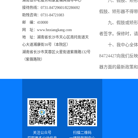
湖南省养老服务和康复辅具指导中心
八、假肢、矫形器
接待热线：0731-84729601/82286692
假肢、矫形器不得带
助残咨询：0731-84721083
邮 编：410000
九、假肢或矫形器
网 址：www.hnxiangkang.com
者签字。保修时，请
地 址：
湖南省长沙市天心区南托街道天
心大道湘康街16号（本院区）
十、我中心全体人员
湖南省长沙市芙蓉区火星街道紫薇路132号
84724427向我们反
（紫薇路院）
器方面的最新政策和
关注公众号
扫描二维码