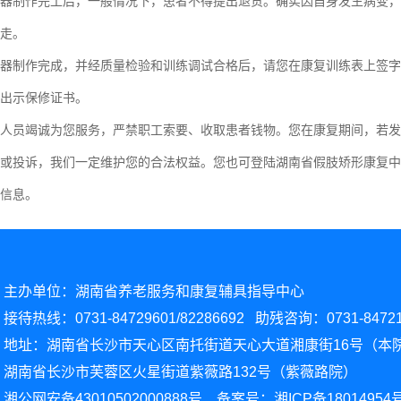
制作完工后，一般情况下，患者不得提出退货。确实因自身发生病变，不
走。
制作完成，并经质量检验和训练调试合格后，请您在康复训练表上签字
出示保修证书。
竭诚为您服务，严禁职工索要、收取患者钱物。您在康复期间，若发生服
映或投诉，我们一定维护您的合法权益。您也可登陆湖南省假肢矫形康复中心网站http:/
信息。
主办单位：湖南省养老服务和康复辅具指导中心
接待热线：0731-84729601/82286692
助残咨询：0731-84721
地址：
湖南省长沙市天心区南托街道天心大道湘康街16号（本
湖南省长沙市芙蓉区火星街道紫薇路132号（紫薇路院）
湘公网安备43010502000888号 备案号：
湘ICP备18014954号