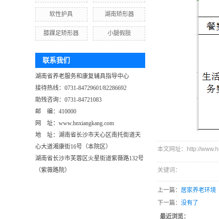
软性护具
湖南矫形器
膝踝足矫形器
小腿假肢
联系我们
湖南省养老服务和康复辅具指导中心
接待热线：0731-84729601/82286692
助残咨询：0731-84721083
邮 编：410000
网 址：www.hnxiangkang.com
地 址：
湖南省长沙市天心区南托街道天
心大道湘康街16号（本院区）
本文网址：http://www.hnx
湖南省长沙市芙蓉区火星街道紫薇路132号
（紫薇路院）
关键词：
上一篇：
居家养老环境
下一篇：
没有了
最近浏览：