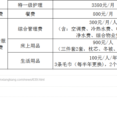
iangkang.com/news/639.html