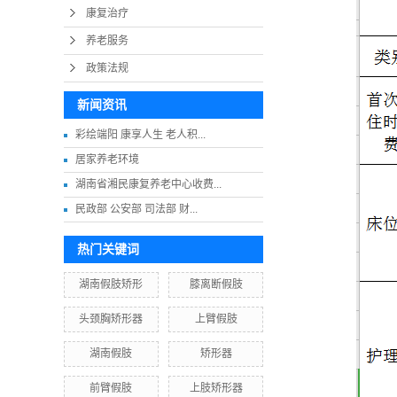
康复治疗
养老服务
政策法规
新闻资讯
彩绘端阳 康享人生 老人积...
居家养老环境
湖南省湘民康复养老中心收费...
民政部 公安部 司法部 财...
热门关键词
湖南假肢矫形
膝离断假肢
头颈胸矫形器
上臂假肢
湖南假肢
矫形器
前臂假肢
上肢矫形器