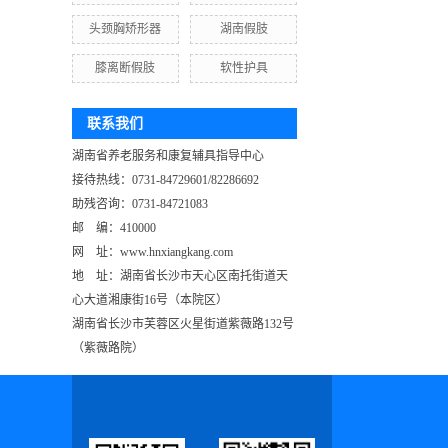
头颈胸矫形器
湖南假肢
膝离断假肢
软性护具
联系我们
湖南省养老服务和康复辅具指导中心
接待热线：0731-84729601/82286692
助残咨询：0731-84721083
邮 编：410000
网 址：www.hnxiangkang.com
地 址：
湖南省长沙市天心区南托街道天
心大道湘康街16号（本院区）
湖南省长沙市芙蓉区火星街道紫薇路132号
（紫薇路院）