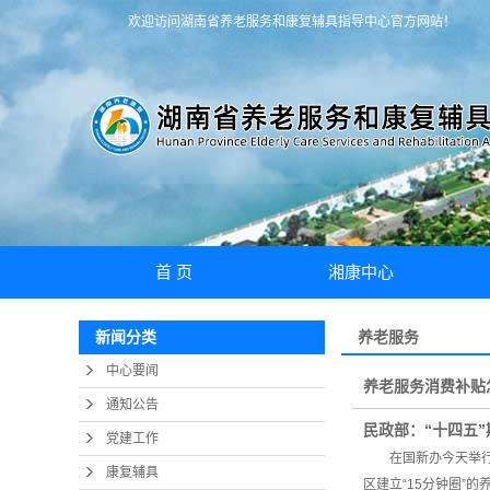
欢迎访问湖南省养老服务和康复辅具指导中心官方网站！
首 页
湘康中心
中心介绍
养老服务
新闻分类
荣誉资质
中心要闻
养老服务消费补贴
中心环境
通知公告
民政部：“十四五
党建工作
在国新办今天举行的
康复辅具
区建立“15分钟圈