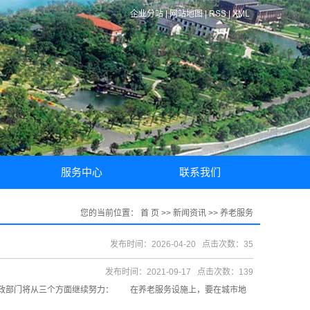
企业分站
|
网站地图
|
RSS
|
XML
服务中心
联系我们
客户须知
联系方式
您的当前位置：
首 页
>>
新闻资讯
>>
养老服务
保修说明
发布时间：2026-04-20 点击次数：35
发布时间：2021-09-17 点击次数：139
民政部门将从三个方面继续努力： 在养老服务设施上，要在城市地