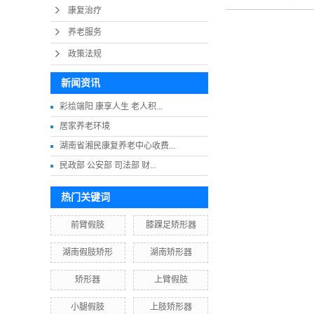
康复治疗
养老服务
政策法规
新闻资讯
彩绘端阳 康享人生 老人积...
居家养老环境
湖南省湘民康复养老中心收费...
民政部 公安部 司法部 财...
热门关键词
前臂假肢
膝踝足矫形器
湖南假肢矫形
湖南矫形器
矫形器
上臂假肢
小腿假肢
上肢矫形器