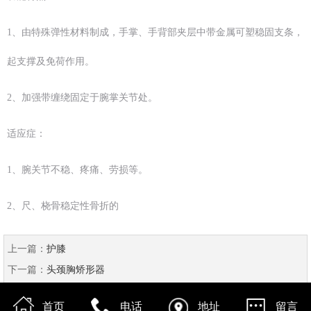
1、由特殊弹性材料制成，手掌、手背部夹层中带金属可塑稳固支条，
起支撑及免荷作用。
2、加强带缠绕固定于腕掌关节处。
适应症：
1、腕关节不稳、疼痛、劳损等。
2、尺、桡骨稳定性骨折的
上一篇：
护膝
下一篇：
头颈胸矫形器
首页
电话
地址
留言